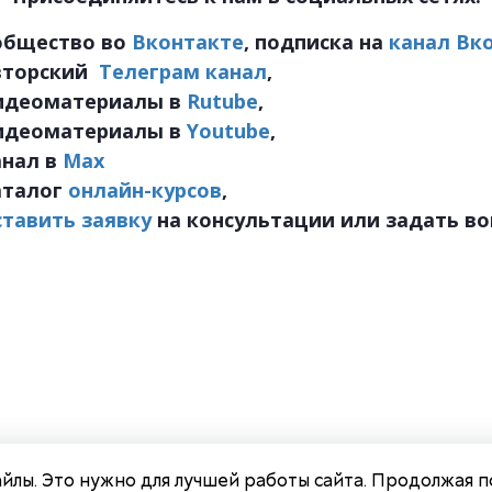
общество во
Вконтакте
, подписка на
канал
Вк
вторский
Телеграм канал
,
идеоматериалы в
Rutube
,
идеоматериалы в
Youtube
,
анал в
Мах
аталог
онлайн-курсов
,
ставить заявку
на консультации или задать во
йлы. Это нужно для лучшей работы сайта. Продолжая п