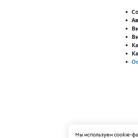
С
А
В
В
К
К
О
Мы используем cookie-фа